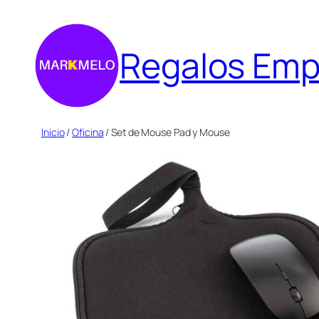
Saltar
al
Regalos Emp
contenido
Inicio
/
Oficina
/ Set de Mouse Pad y Mouse