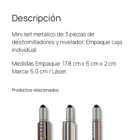
i
n
Descripción
i
D
e
Mini set metálico de 3 piezas de
s
destornilladores y nivelador. Empaque caja
t
individual.
o
r
Medidas Empaque: 17.8 cm x 6 cm x 2 cm.
n
Marca: 5.0 cm / Láser.
i
l
Productos relacionados
l
a
d
o
r
e