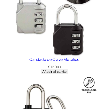
d
a
d
Candado de Clave Metalico
$
12.900
Añadir al carrito