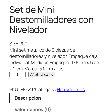
Set de Mini
Destornilladores con
Nivelador
$
35.900
Mini set metálico de 3 piezas de
destornilladores y nivelador. Empaque caja
individual. Medidas Empaque: 17.8 cm x 6 cm
x 2 cm. Marca: 5.0 cm / Láser.
S
Añadir al carrito
e
t
SKU:
HE-297
Category:
Herramientas
d
Descripción
e
M
Valoraciones (0)