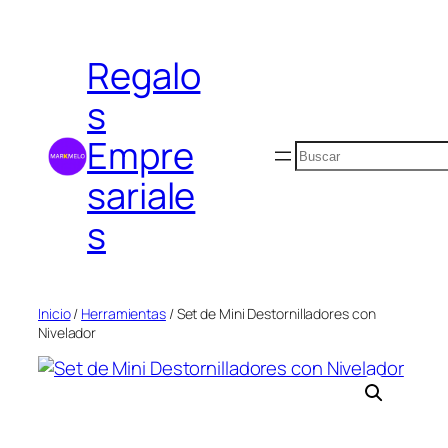
Saltar
al
Regalo
contenido
s
Empre
Buscar
sariale
s
Inicio
/
Herramientas
/ Set de Mini Destornilladores con
Nivelador