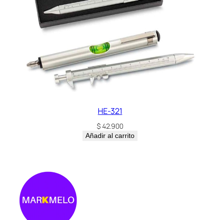
HE-321
$
42.900
Añadir al carrito