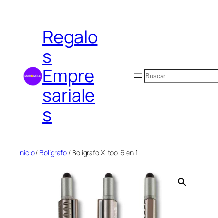
Saltar
al
Regalo
contenido
s
Empre
Buscar
sariale
s
Inicio
/
Bolígrafo
/ Boligrafo X-tool 6 en 1