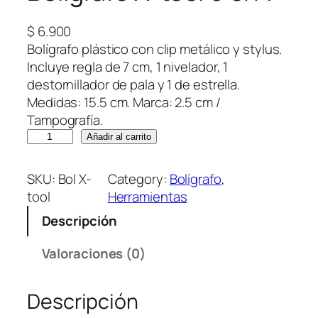
$
6.900
Bolígrafo plástico con clip metálico y stylus.
Incluye regla de 7 cm, 1 nivelador, 1
destornillador de pala y 1 de estrella.
Medidas: 15.5 cm. Marca: 2.5 cm /
Tampografía.
B
Añadir al carrito
o
l
SKU:
Bol X-
Category:
Bolígrafo
, 
i
tool
Herramientas
g
Descripción
r
a
Valoraciones (0)
f
o
Descripción
X
-