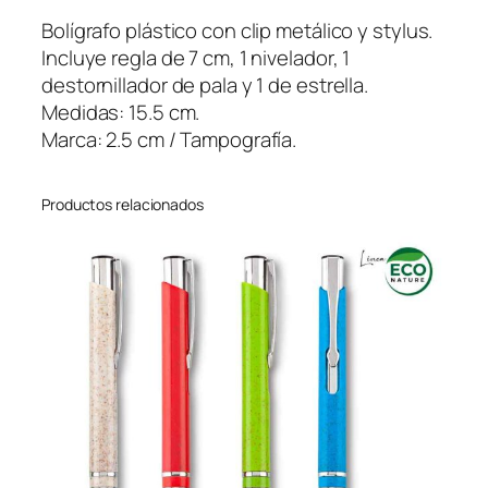
t
Bolígrafo plástico con clip metálico y stylus.
o
Incluye regla de 7 cm, 1 nivelador, 1
o
destornillador de pala y 1 de estrella.
l
Medidas: 15.5 cm.
6
Marca: 2.5 cm / Tampografía.
e
n
Productos relacionados
1
c
a
n
t
i
d
a
d