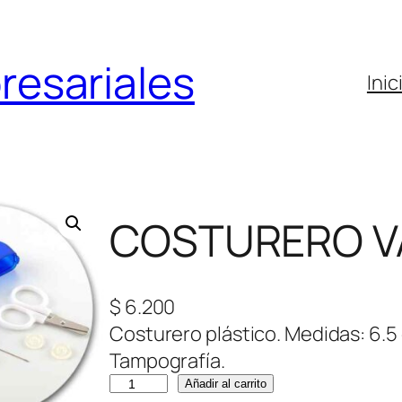
resariales
Inic
COSTURERO V
$
6.200
Costurero plástico. Medidas: 6.5 
Tampografía.
C
Añadir al carrito