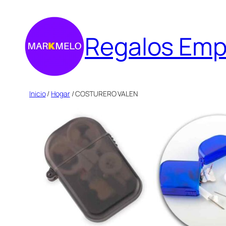
Saltar
al
Regalos Emp
contenido
Inicio
/
Hogar
/ COSTURERO VALEN