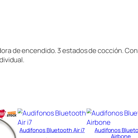
c
o
c
a
n
dora de encendido. 3 estados de cocción. Cont
t
dividual.
i
d
a
d
Audifonos Bluetooth Air i7
Audifonos Bluet
Airbone