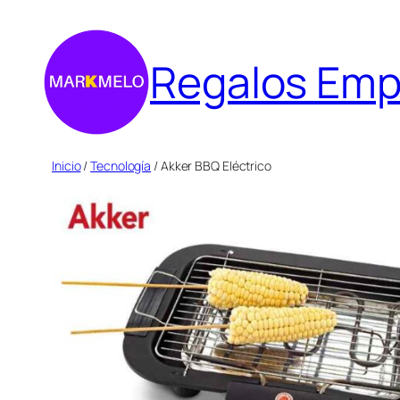
Saltar
al
Regalos Emp
contenido
Inicio
/
Tecnología
/ Akker BBQ Eléctrico