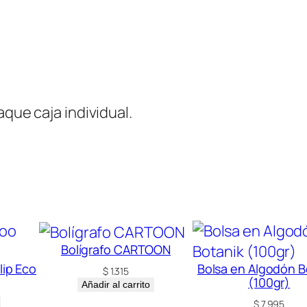
i
d
a
d
aque caja individual.
Bolígrafo CARTOON
lip Eco
Bolsa en Algodón B
$
1.315
(100gr)
Añadir al carrito
$
7.995