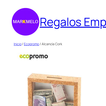
Saltar
al
Regalos Emp
contenido
Inicio
/
Ecopromo
/ Alcancía Cork