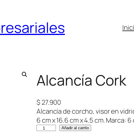
resariales
Inic
Alcancía Cork
$
27.900
Alcancía de corcho, visor en vidri
6 cm x 16.6 cm x 4.5 cm. Marca: 6
A
Añadir al carrito