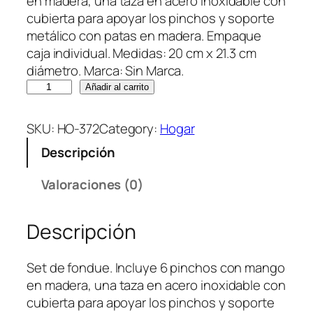
en madera, una taza en acero inoxidable con
cubierta para apoyar los pinchos y soporte
metálico con patas en madera. Empaque
caja individual. Medidas: 20 cm x 21.3 cm
diámetro. Marca: Sin Marca.
S
Añadir al carrito
e
t
SKU:
HO-372
Category:
Hogar
d
Descripción
e
F
Valoraciones (0)
o
n
Descripción
d
u
e
Set de fondue. Incluye 6 pinchos con mango
P
en madera, una taza en acero inoxidable con
e
cubierta para apoyar los pinchos y soporte