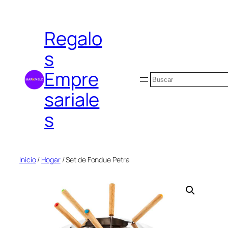
Saltar
al
Regalo
contenido
s
Empre
Buscar
sariale
s
Inicio
/
Hogar
/ Set de Fondue Petra