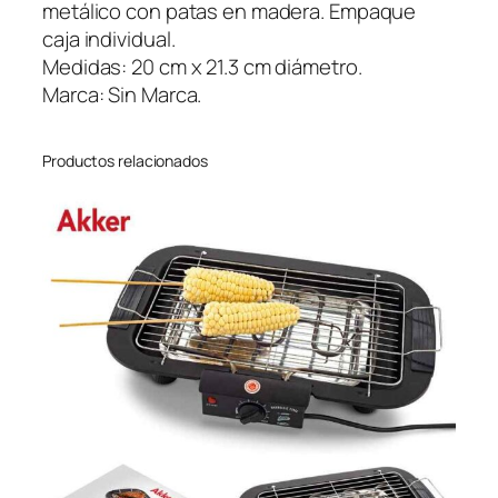
t
metálico con patas en madera. Empaque
r
caja individual.
a
Medidas: 20 cm x 21.3 cm diámetro.
c
Marca: Sin Marca.
a
n
Productos relacionados
t
i
d
a
d