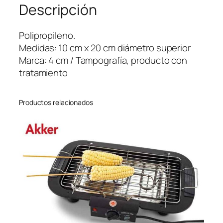
Descripción
i
c
o
Polipropileno.
L
Medidas: 10 cm x 20 cm diámetro superior
i
Marca: 4 cm / Tampografía, producto con
s
tratamiento
o
c
Productos relacionados
a
n
t
i
d
a
d