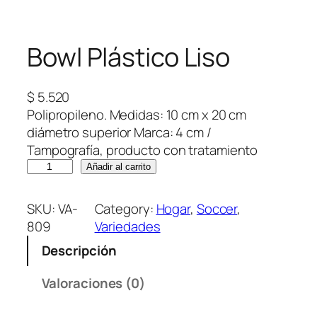
Bowl Plástico Liso
$
5.520
Polipropileno. Medidas: 10 cm x 20 cm
diámetro superior Marca: 4 cm /
Tampografía, producto con tratamiento
B
Añadir al carrito
o
w
SKU:
VA-
Category:
Hogar
, 
Soccer
, 
l
809
Variedades
P
Descripción
l
á
Valoraciones (0)
s
t