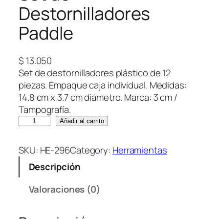
Destornilladores
Paddle
$
13.050
Set de destornilladores plástico de 12
piezas. Empaque caja individual. Medidas:
14.8 cm x 3.7 cm diámetro. Marca: 3 cm /
Tampografía.
S
Añadir al carrito
e
t
SKU:
HE-296
Category:
Herramientas
d
Descripción
e
D
Valoraciones (0)
e
s
t