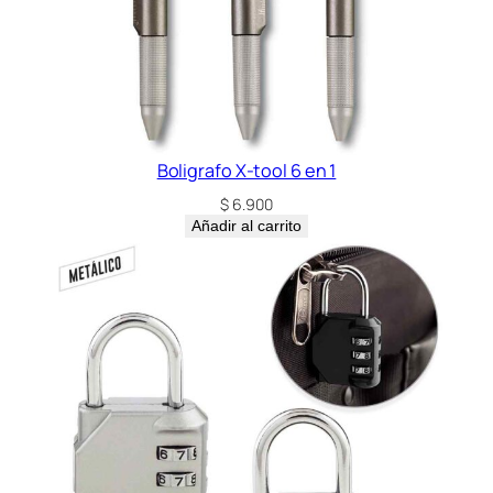
e
c
a
n
t
i
d
Boligrafo X-tool 6 en 1
a
$
6.900
d
Añadir al carrito