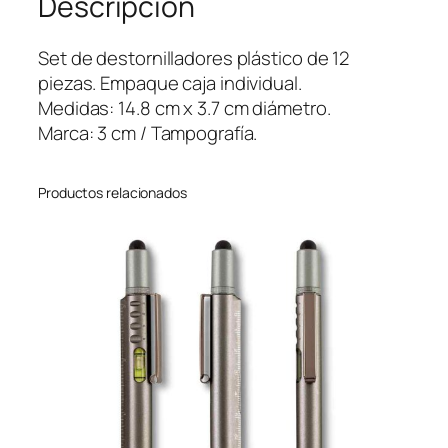
Descripción
o
r
Set de destornilladores plástico de 12
n
piezas. Empaque caja individual.
i
Medidas: 14.8 cm x 3.7 cm diámetro.
l
Marca: 3 cm / Tampografía.
l
a
Productos relacionados
d
o
r
e
s
P
a
d
d
l