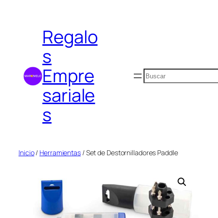
Saltar
al
Regalo
contenido
s
Empre
Buscar
sariale
s
Inicio
/
Herramientas
/ Set de Destornilladores Paddle