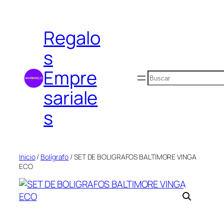
Saltar
al
Regalo
contenido
s
Empre
Buscar
sariale
s
Inicio
/
Bolígrafo
/ SET DE BOLIGRAFOS BALTIMORE VINGA
ECO