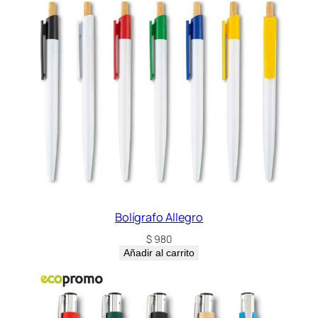
R
E
V
I
N
G
A
E
C
O
c
a
n
Bolígrafo Allegro
t
$
980
i
Añadir al carrito
d
a
d