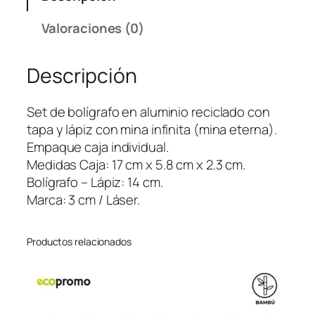
E
B
Valoraciones (0)
O
L
Descripción
I
G
R
Set de bolígrafo en aluminio reciclado con
A
tapa y lápiz con mina infinita (mina eterna).
F
Empaque caja individual.
O
Medidas Caja: 17 cm x 5.8 cm x 2.3 cm.
S
Bolígrafo – Lápiz: 14 cm.
B
Marca: 3 cm / Láser.
A
L
Productos relacionados
T
I
M
O