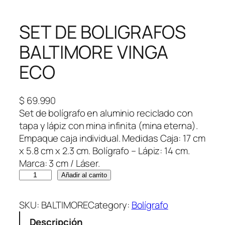
SET DE BOLIGRAFOS
BALTIMORE VINGA
ECO
$
69.990
Set de bolígrafo en aluminio reciclado con
tapa y lápiz con mina infinita (mina eterna).
Empaque caja individual. Medidas Caja: 17 cm
x 5.8 cm x 2.3 cm. Bolígrafo – Lápiz: 14 cm.
Marca: 3 cm / Láser.
S
Añadir al carrito
E
T
SKU:
BALTIMORE
Category:
Bolígrafo
D
Descripción