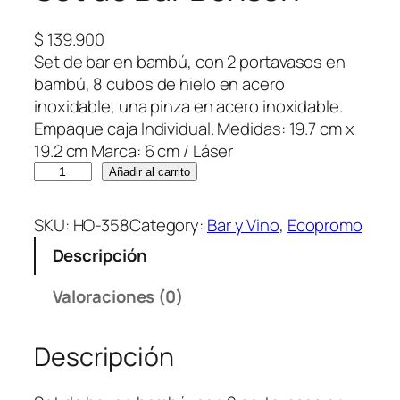
$
139.900
Set de bar en bambú, con 2 portavasos en
bambú, 8 cubos de hielo en acero
inoxidable, una pinza en acero inoxidable.
Empaque caja Individual. Medidas: 19.7 cm x
19.2 cm Marca: 6 cm / Láser
S
Añadir al carrito
e
t
SKU:
HO-358
Category:
Bar y Vino
, 
Ecopromo
d
Descripción
e
B
Valoraciones (0)
a
r
Descripción
B
e
n