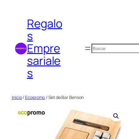
Saltar
al
Regalo
contenido
s
Empre
Buscar
sariale
s
Inicio
/
Ecopromo
/ Set de Bar Benson