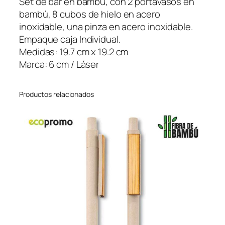
Set de bar en bambú, con 2 portavasos en
s
bambú, 8 cubos de hielo en acero
o
inoxidable, una pinza en acero inoxidable.
n
Empaque caja Individual.
c
Medidas: 19.7 cm x 19.2 cm
a
Marca: 6 cm / Láser
n
t
Productos relacionados
i
d
a
d