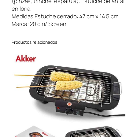
(pinzas, trinche, espátula). Estuche delantal
a
en lona.
n
Medidas Estuche cerrado: 47 cm x 14.5 cm.
t
Marca: 20 cm/ Screen
a
l
Productos relacionados
c
a
n
t
i
d
a
d