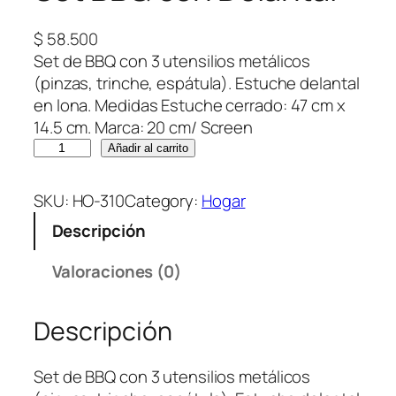
$
58.500
Set de BBQ con 3 utensilios metálicos
(pinzas, trinche, espátula). Estuche delantal
en lona. Medidas Estuche cerrado: 47 cm x
14.5 cm. Marca: 20 cm/ Screen
S
Añadir al carrito
e
t
SKU:
HO-310
Category:
Hogar
B
Descripción
B
Q
Valoraciones (0)
c
o
Descripción
n
D
e
Set de BBQ con 3 utensilios metálicos
l