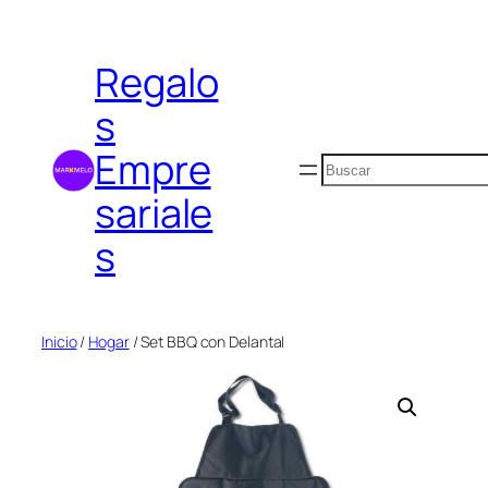
Saltar
al
Regalo
contenido
s
Empre
Buscar
sariale
s
Inicio
/
Hogar
/ Set BBQ con Delantal