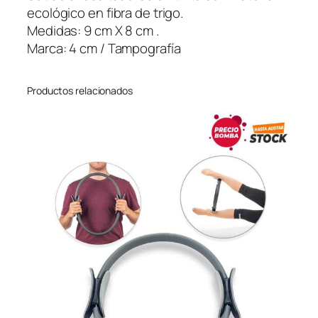
r
ecológico en fibra de trigo.
i
Medidas: 9 cm X 8 cm .
á
Marca: 4 cm / Tampografía
n
g
Productos relacionados
u
l
o
E
c
o
c
a
n
t
i
d
a