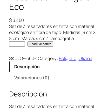
Eco
$
3.450
Set de 3 resaltadores en tinta con material
ecológico en fibra de trigo. Medidas: 9 cm X
8 cm . Marca: 4 cm / Tampografía
R
Añadir al carrito
e
s
SKU:
OF-360-1
Category:
Bolígrafo
, 
Oficina
a
Descripción
l
t
Valoraciones (0)
a
d
Descripción
o
r
T
Set de 3 resaltadores en tinta con material