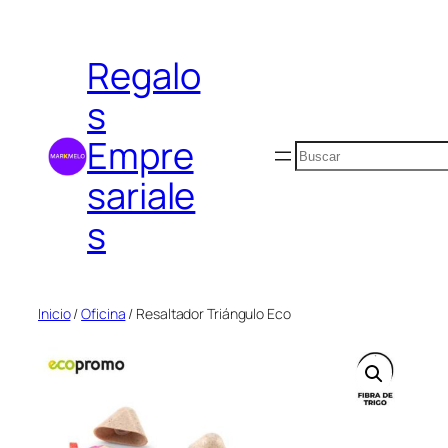
Saltar
al
Regalo
contenido
s
Empre
Buscar
sariale
s
Inicio
/
Oficina
/ Resaltador Triángulo Eco