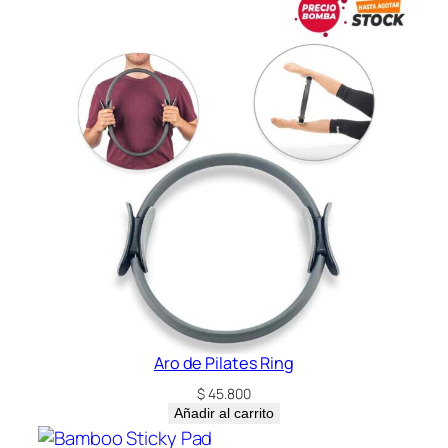
f
e
r
t
a
c
a
n
t
i
d
a
d
Aro de Pilates Ring
$
45.800
Añadir al carrito