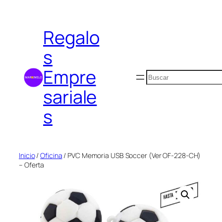
Saltar
al
Regalo
contenido
s
Empre
Buscar
sariale
s
Inicio
/
Oficina
/ PVC Memoria USB Soccer (Ver OF-228-CH)
– Oferta