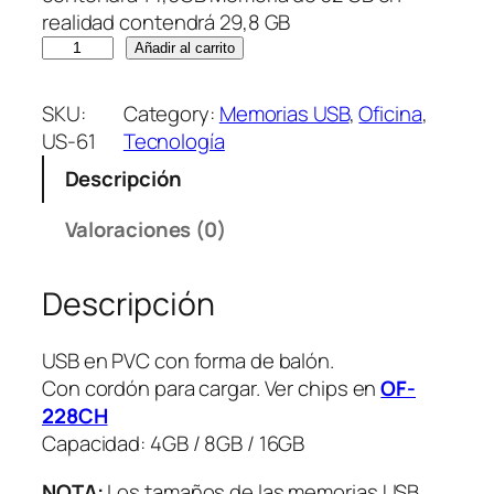
realidad contendrá 29,8 GB
P
Añadir al carrito
V
C
SKU:
Category:
Memorias USB
, 
Oficina
, 
M
US-61
Tecnología
e
Descripción
m
o
Valoraciones (0)
r
i
Descripción
a
U
S
USB en PVC con forma de balón.
B
Con cordón para cargar. Ver chips en
OF-
S
228CH
o
Capacidad: 4GB / 8GB / 16GB
c
c
NOTA:
Los tamaños de las memorias USB