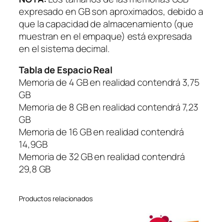
e
expresado en GB son aproximados, debido a
r
que la capacidad de almacenamiento (que
(
muestran en el empaque) está expresada
V
en el sistema decimal.
e
Tabla de Espacio Real
r
Memoria de 4 GB en realidad contendrá 3,75
O
GB
F
Memoria de 8 GB en realidad contendrá 7,23
-
GB
2
Memoria de 16 GB en realidad contendrá
2
14,9GB
8
Memoria de 32 GB en realidad contendrá
-
29,8 GB
C
H
)
Productos relacionados
–
O