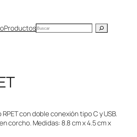
Buscar
io
Productos
ET
o RPET con doble conexión tipo C y USB.
en corcho. Medidas: 8.8 cm x 4.5 cm x