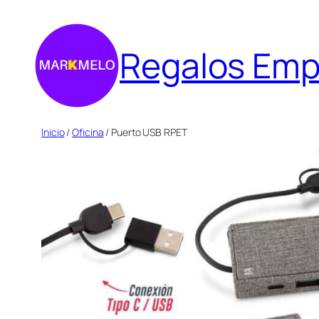
Saltar
al
Regalos Emp
contenido
Inicio
/
Oficina
/ Puerto USB RPET