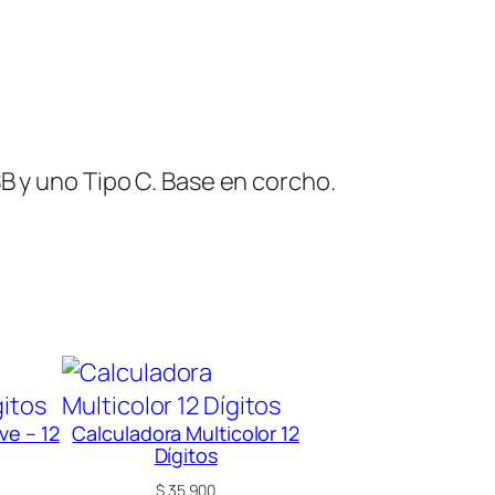
B y uno Tipo C. Base en corcho.
ve – 12
Calculadora Multicolor 12
Dígitos
$
35.900