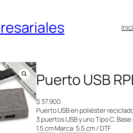
resariales
Inic
Puerto USB RP
$
37.900
Puerto USB en poliéster reciclad
3 puertos USB y uno Tipo C. Base 
1.5 cm Marca: 5.5 cm / DTF