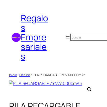
Saltar
al
Regalo
contenido
s
Empre
Buscar
sariale
s
Inicio
/
Oficina
/ PILA RECARGABLE ZYMA10000mAh
PILA RECARGABLE