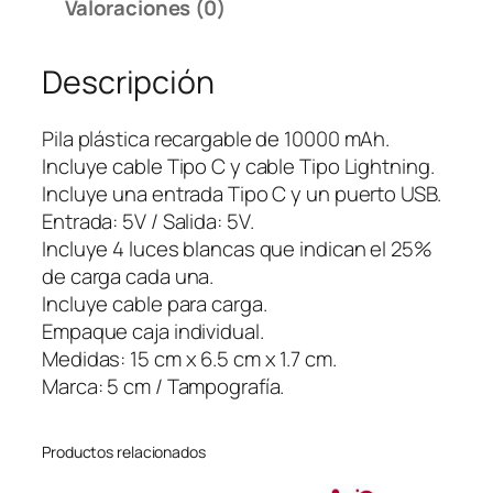
Valoraciones (0)
C
A
Descripción
R
G
A
Pila plástica recargable de 10000 mAh.
B
Incluye cable Tipo C y cable Tipo Lightning.
L
Incluye una entrada Tipo C y un puerto USB.
E
Entrada: 5V / Salida: 5V.
Z
Incluye 4 luces blancas que indican el 25%
Y
de carga cada una.
M
Incluye cable para carga.
A
Empaque caja individual.
1
Medidas: 15 cm x 6.5 cm x 1.7 cm.
0
Marca: 5 cm / Tampografía.
0
0
Productos relacionados
0
m