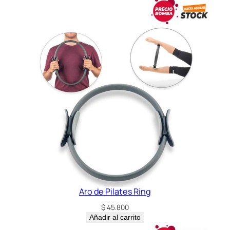
A
h
c
a
n
t
i
d
a
d
Aro de Pilates Ring
$
45.800
Añadir al carrito