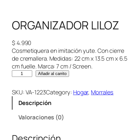
ORGANIZADOR LILOZ
$
4.990
Cosmetiquera en imitación yute. Con cierre
de cremallera. Medidas: 22 cm x 13.5 cm x 6.5
cm fuelle. Marca: 7 cm / Screen.
O
Añadir al carrito
R
G
SKU:
VA-1223
Category:
Hogar
, 
Morrales
A
Descripción
N
I
Valoraciones (0)
Z
A
Descripción
D