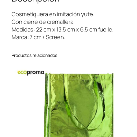
O
R
Cosmetiquera en imitación yute.
L
Con cierre de cremallera.
I
Medidas: 22 cm x 13.5 cm x 6.5 cm fuelle.
L
Marca: 7 cm / Screen.
O
Z
Productos relacionados
c
a
n
t
i
d
a
d