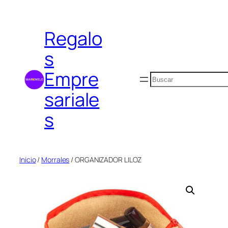
Saltar
al
Regalo
contenido
s
Empre
Buscar
sariale
s
Inicio
/
Morrales
/ ORGANIZADOR LILOZ