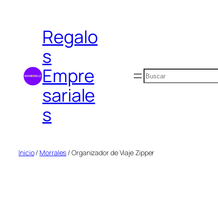
Saltar
al
Regalo
contenido
s
Empre
Buscar
sariale
s
Inicio
/
Morrales
/ Organizador de Viaje Zipper