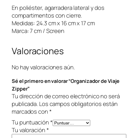
r
En poliéster, agarradera lateral y dos
d
compartimentos con cierre.
e
Medidas: 24.3 cm x 16 cm x 17 cm
V
Marca: 7 cm / Screen
i
a
Valoraciones
j
e
Z
No hay valoraciones aún.
i
Sé el primero en valorar “Organizador de Viaje
p
Zipper”
p
Tu dirección de correo electrónico no será
e
publicada.
Los campos obligatorios están
r
marcados con
*
c
a
Tu puntuación
*
n
Tu valoración
*
t