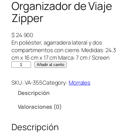
Organizador de Viaje
Zipper
$
24.900
En poliéster, agarradera lateral y dos
compartimentos con cierre. Medidas: 24.3
cm x 16 cm x 17 cm Marca: 7 cm / Screen
O
Añadir al carrito
r
g
SKU:
VA-355
Category:
Morrales
a
Descripción
n
i
Valoraciones (0)
z
a
Descripción
d
o