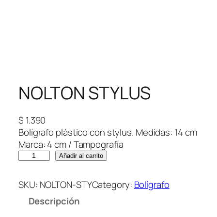
NOLTON STYLUS
$
1.390
Bolígrafo plástico con stylus. Medidas: 14 cm
Marca: 4 cm / Tampografía
N
Añadir al carrito
O
L
SKU:
NOLTON-STY
Category:
Bolígrafo
T
Descripción
O
N