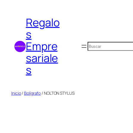
Saltar
al
Regalo
contenido
s
Empre
Buscar
sariale
s
Inicio
/
Bolígrafo
/ NOLTON STYLUS