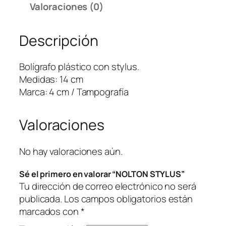
Valoraciones (0)
S
T
Descripción
Y
L
U
Bolígrafo plástico con stylus.
S
Medidas: 14 cm
c
Marca: 4 cm / Tampografía
a
n
Valoraciones
t
i
d
No hay valoraciones aún.
a
Sé el primero en valorar “NOLTON STYLUS”
d
Tu dirección de correo electrónico no será
publicada.
Los campos obligatorios están
marcados con
*