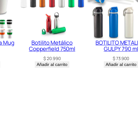
ra Mug
Botilito Metálico
BOTILITO METAL
Copperfield 750ml
GULPY 790 m
$
20.990
$
73.900
Añadir al carrito
Añadir al carrito