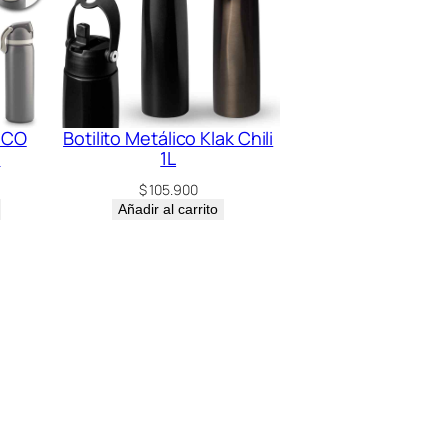
ICO
Botilito Metálico Klak Chili
l
1L
$
105.900
Añadir al carrito