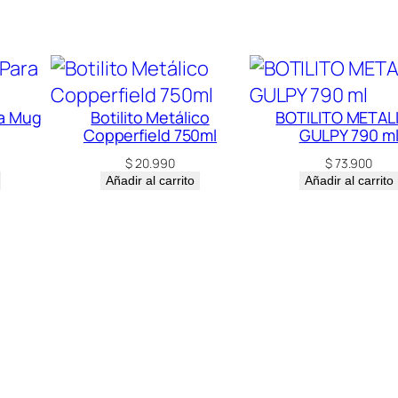
d
u
c
c
i
ra Mug
Botilito Metálico
BOTILITO METAL
Copperfield 750ml
GULPY 790 m
o
$
20.990
$
73.900
n
Añadir al carrito
Añadir al carrito
N
a
c
i
o
n
a
l