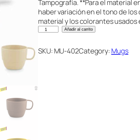
Tampografía. **Para el material e
haber variación en el tono de los 
material y los colorantes usados 
M
Añadir al carrito
u
g
SKU:
MU-402
Category:
Mugs
P
l
á
s
t
i
c
o
M