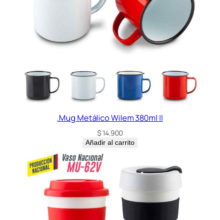
i
d
a
d
.Mug Metálico Wilem 380ml II
$
14.900
Añadir al carrito