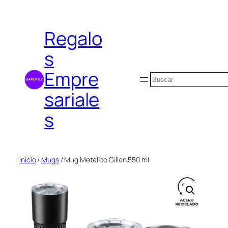
Saltar
al
Regalo
contenido
s
Empre
Buscar
sariale
s
Inicio
/
Mugs
/ Mug Metálico Gillan 550 ml