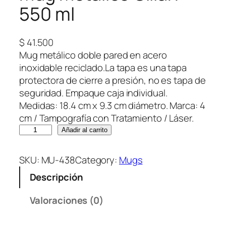
550 ml
$
41.500
Mug metálico doble pared en acero
inoxidable reciclado.La tapa es una tapa
protectora de cierre a presión, no es tapa de
seguridad. Empaque caja individual.
Medidas: 18.4 cm x 9.3 cm diámetro. Marca: 4
cm / Tampografía con Tratamiento / Láser.
M
Añadir al carrito
u
g
SKU:
MU-438
Category:
Mugs
M
Descripción
e
t
Valoraciones (0)
á
l