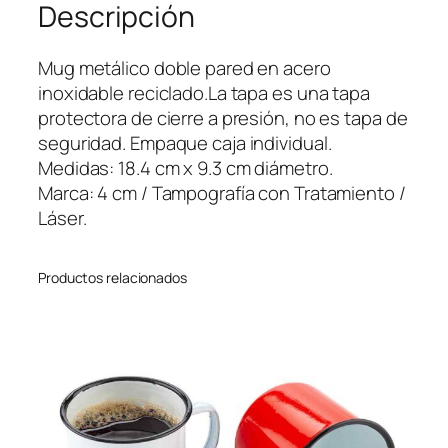
Descripción
i
c
o
Mug metálico doble pared en acero
G
inoxidable reciclado.La tapa es una tapa
i
protectora de cierre a presión, no es tapa de
l
seguridad. Empaque caja individual.
l
Medidas: 18.4 cm x 9.3 cm diámetro.
a
Marca: 4 cm / Tampografía con Tratamiento /
n
Láser.
5
5
Productos relacionados
0
m
l
c
a
n
t