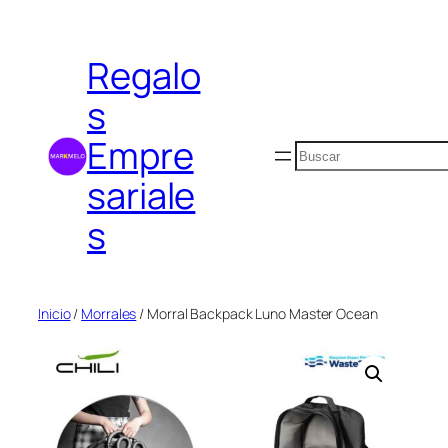
Saltar
al
Regalo
contenido
s
Empre
Buscar
sariale
s
Inicio
/
Morrales
/ Morral Backpack Luno Master Ocean