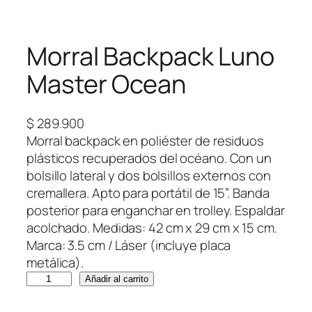
Morral Backpack Luno
Master Ocean
$
289.900
Morral backpack en poliéster de residuos
plásticos recuperados del océano. Con un
bolsillo lateral y dos bolsillos externos con
cremallera. Apto para portátil de 15”. Banda
posterior para enganchar en trolley. Espaldar
acolchado. Medidas: 42 cm x 29 cm x 15 cm.
Marca: 3.5 cm / Láser (incluye placa
metálica).
M
Añadir al carrito
o