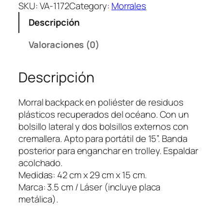
r
SKU:
VA-1172
Category:
Morrales
r
Descripción
a
l
Valoraciones (0)
B
a
Descripción
c
k
p
Morral backpack en poliéster de residuos
a
plásticos recuperados del océano. Con un
c
bolsillo lateral y dos bolsillos externos con
k
cremallera. Apto para portátil de 15”. Banda
L
posterior para enganchar en trolley. Espaldar
u
acolchado.
n
Medidas: 42 cm x 29 cm x 15 cm.
o
Marca: 3.5 cm / Láser (incluye placa
M
metálica).
a