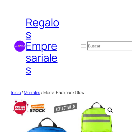
Saltar
al
Regalo
contenido
s
Empre
Buscar
sariale
s
Inicio
/
Morrales
/ Morral Backpack Glow