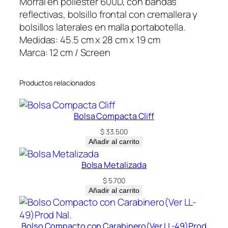
Morral en poliéster 600D, con bandas
a
reflectivas, bolsillo frontal con cremallera y
c
bolsillos laterales en malla portabotella.
k
Medidas: 45.5 cm x 28 cm x 19 cm
G
Marca: 12 cm / Screen
l
o
Productos relacionados
w
c
a
Bolsa Compacta Cliff
n
$
33.500
t
Añadir al carrito
i
d
Bolsa Metalizada
a
$
5.700
d
Añadir al carrito
Bolso Compacto con Carabinero(Ver LL-49)Prod