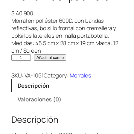
$
40.900
Morral en poliéster 600D, con bandas
reflectivas, bolsillo frontal con cremallera y
bolsillos laterales en malla portabotella.
Medidas: 45.5 cm x 28 cm x 19 cm Marca: 12
cm / Screen
M
Añadir al carrito
o
r
SKU:
VA-1051
Category:
Morrales
r
Descripción
a
l
Valoraciones (0)
B
a
Descripción
c
k
p