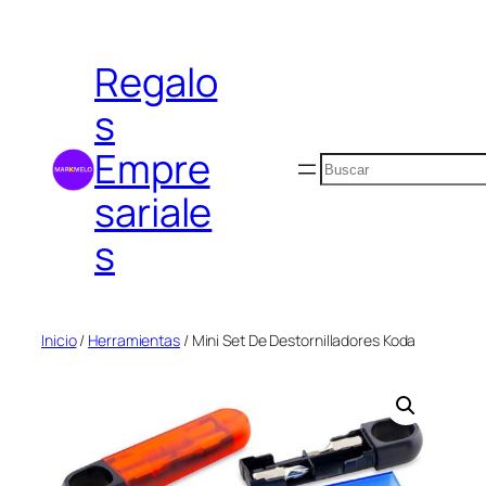
Saltar
al
Regalo
contenido
s
Empre
Buscar
sariale
s
Inicio
/
Herramientas
/ Mini Set De Destornilladores Koda