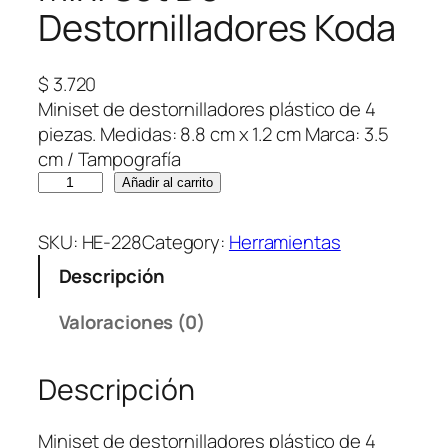
Destornilladores Koda
$
3.720
Miniset de destornilladores plástico de 4
piezas. Medidas: 8.8 cm x 1.2 cm Marca: 3.5
cm / Tampografía
M
Añadir al carrito
i
n
SKU:
HE-228
Category:
Herramientas
i
Descripción
S
e
Valoraciones (0)
t
D
Descripción
e
D
e
Miniset de destornilladores plástico de 4