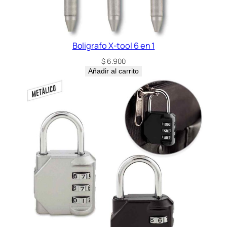
c
a
n
t
Boligrafo X-tool 6 en 1
i
$
6.900
d
Añadir al carrito
a
d