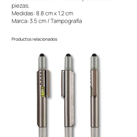
s
piezas.
t
Medidas: 8.8 cm x 1.2 cm
o
Marca: 3.5 cm / Tampografía
r
n
Productos relacionados
i
l
l
a
d
o
r
e
s
K
o
d
a