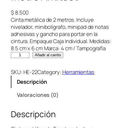
$
8.500
Cinta metálica de 2 metros. Incluye
nivelador, minibolígrafo, minipad de notas
adhesivas y gancho para portar en la
cintura. Empaque Caja Individual. Medidas:
8.5 cm x 6 cm Marca: 4 cm / Tampografía
M
Añadir al carrito
e
t
SKU:
HE-22
Category:
Herramientas
r
Descripción
o
A
Valoraciones (0)
r
k
Descripción
i
t
e