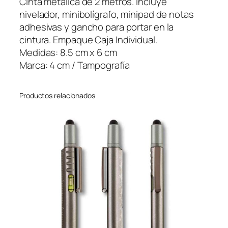
Cinta metálica de 2 metros. Incluye
c
nivelador, minibolígrafo, minipad de notas
t
adhesivas y gancho para portar en la
c
cintura. Empaque Caja Individual.
a
Medidas: 8.5 cm x 6 cm
n
Marca: 4 cm / Tampografía
t
i
Productos relacionados
d
a
d