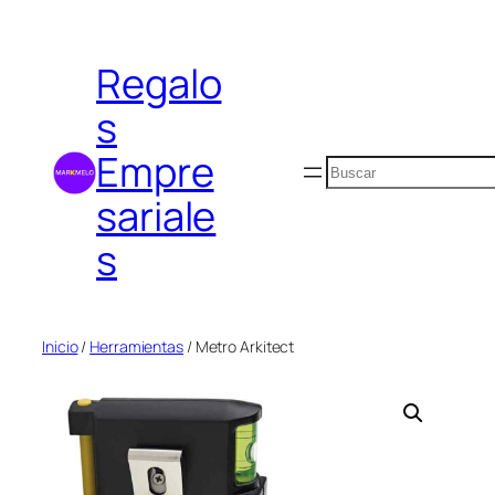
Saltar
al
Regalo
contenido
s
Empre
Buscar
sariale
s
Inicio
/
Herramientas
/ Metro Arkitect