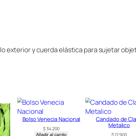
B
a
g
N
o
r
lo exterior y cuerda elástica para sujetar obje
r
i
s
–
O
f
e
Bolso Venecia Nacional
Candado de Cl
r
Metalico
$
34.200
t
$
12.900
Añadir al carrito