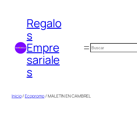
Saltar
al
Regalo
contenido
s
Empre
Buscar
sariale
s
Inicio
/
Ecopromo
/ MALETIN EN CAMBREL