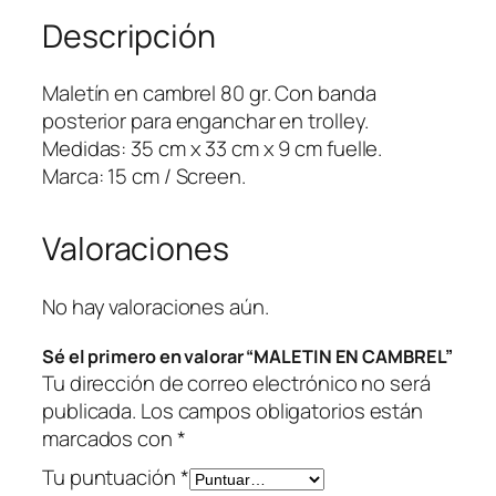
E
Descripción
N
C
A
Maletín en cambrel 80 gr. Con banda
M
posterior para enganchar en trolley.
B
Medidas: 35 cm x 33 cm x 9 cm fuelle.
R
Marca: 15 cm / Screen.
E
L
Valoraciones
c
a
n
No hay valoraciones aún.
t
Sé el primero en valorar “MALETIN EN CAMBREL”
i
Tu dirección de correo electrónico no será
d
publicada.
Los campos obligatorios están
a
marcados con
*
d
Tu puntuación
*