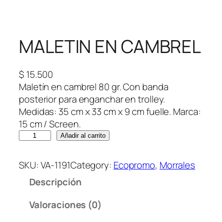
MALETIN EN CAMBREL
$
15.500
Maletín en cambrel 80 gr. Con banda
posterior para enganchar en trolley.
Medidas: 35 cm x 33 cm x 9 cm fuelle. Marca:
15 cm / Screen.
M
Añadir al carrito
A
L
SKU:
VA-1191
Category:
Ecopromo
, 
Morrales
E
Descripción
T
I
Valoraciones (0)
N