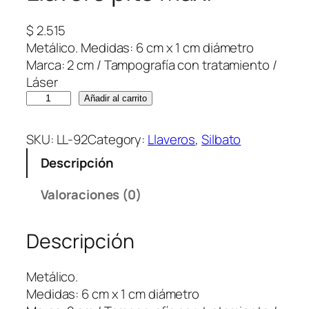
$
2.515
Metálico. Medidas: 6 cm x 1 cm diámetro
Marca: 2 cm / Tampografía con tratamiento /
Láser
L
Añadir al carrito
l
a
SKU:
LL-92
Category:
Llaveros
, 
Silbato
v
Descripción
e
r
Valoraciones (0)
o
p
Descripción
i
t
o
Metálico.
M
Medidas: 6 cm x 1 cm diámetro
a