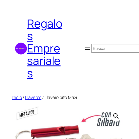
Saltar
al
Regalo
contenido
s
Empre
Buscar
sariale
s
Inicio
/
Llaveros
/ Llavero pito Maxi