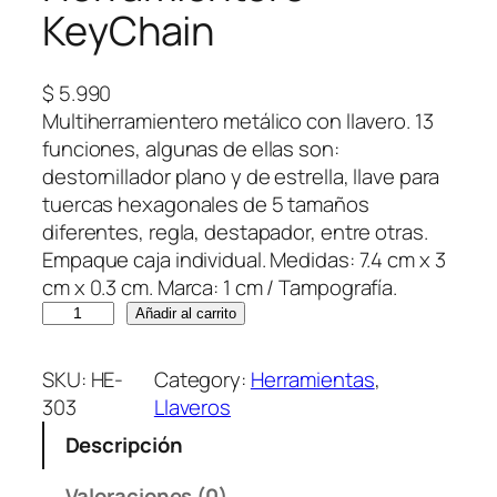
KeyChain
$
5.990
Multiherramientero metálico con llavero. 13
funciones, algunas de ellas son:
destornillador plano y de estrella, llave para
tuercas hexagonales de 5 tamaños
diferentes, regla, destapador, entre otras.
Empaque caja individual. Medidas: 7.4 cm x 3
cm x 0.3 cm. Marca: 1 cm / Tampografía.
H
Añadir al carrito
e
r
SKU:
HE-
Category:
Herramientas
, 
r
303
Llaveros
a
Descripción
m
i
Valoraciones (0)