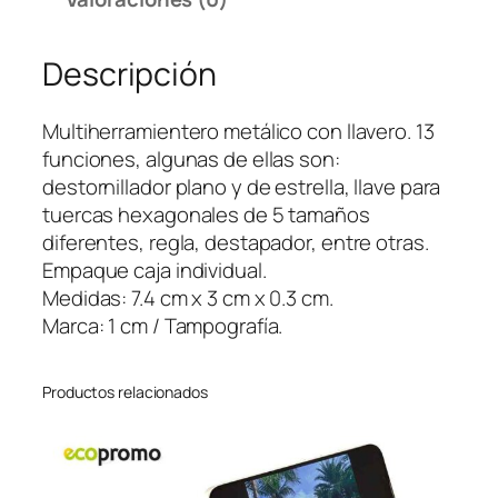
e
n
Descripción
t
e
r
Multiherramientero metálico con llavero. 13
o
funciones, algunas de ellas son:
K
destornillador plano y de estrella, llave para
e
tuercas hexagonales de 5 tamaños
y
diferentes, regla, destapador, entre otras.
C
Empaque caja individual.
h
Medidas: 7.4 cm x 3 cm x 0.3 cm.
a
Marca: 1 cm / Tampografía.
i
n
Productos relacionados
c
a
n
t