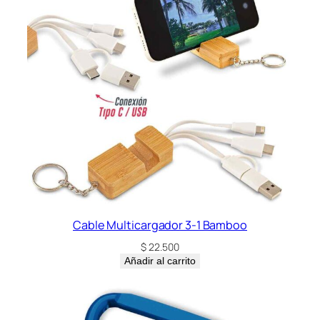
i
d
a
d
Cable Multicargador 3-1 Bamboo
$
22.500
Añadir al carrito