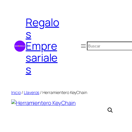
Saltar
al
Regalo
contenido
s
Empre
Buscar
sariale
s
Inicio
/
Llaveros
/ Herramientero KeyChain