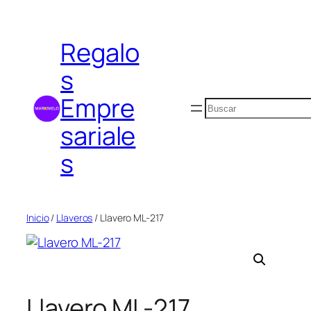
Saltar
al
Regalo
contenido
s
Empre
Buscar
sariale
s
Inicio
/
Llaveros
/ Llavero ML-217
Llavero ML-217