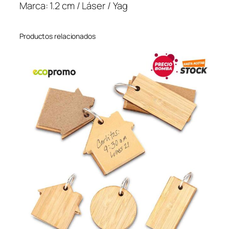
7
Marca: 1.2 cm / Láser / Yag
c
a
Productos relacionados
n
t
i
d
a
d