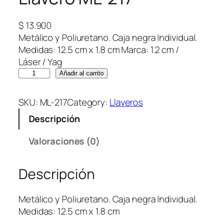
$
13.900
Metálico y Poliuretano. Caja negra Individual.
Medidas: 12.5 cm x 1.8 cm Marca: 1.2 cm /
Láser / Yag
L
Añadir al carrito
l
a
SKU:
ML-217
Category:
Llaveros
v
Descripción
e
r
Valoraciones (0)
o
M
Descripción
L
-
2
Metálico y Poliuretano. Caja negra Individual.
1
Medidas: 12.5 cm x 1.8 cm