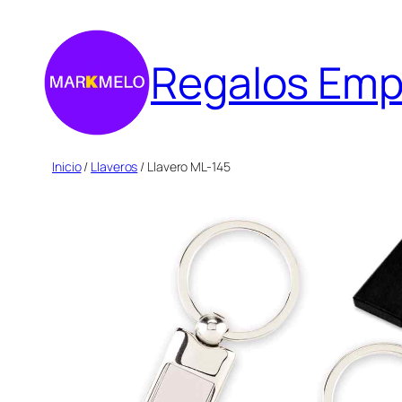
Saltar
al
Regalos Emp
contenido
Inicio
/
Llaveros
/ Llavero ML-145