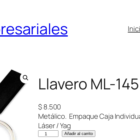
resariales
Inic
Llavero ML-145
$
8.500
Metálico. Empaque Caja Individua
Láser / Yag
L
Añadir al carrito