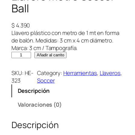
Ball
$
4.390
Llavero plástico con metro de 1 mt en forma
de balón. Medidas: 3 cm x 4 cm diámetro.
Marca: 3 cm / Tampografía.
L
Añadir al carrito
l
a
SKU:
HE-
Category:
Herramientas
, 
Llaveros
, 
v
323
Soccer
e
Descripción
r
o
Valoraciones (0)
M
e
Descripción
t
r