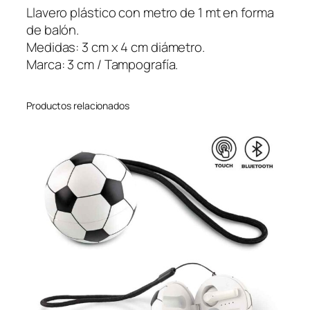
o
Llavero plástico con metro de 1 mt en forma
S
de balón.
o
Medidas: 3 cm x 4 cm diámetro.
c
Marca: 3 cm / Tampografía.
c
e
Productos relacionados
r
B
a
l
l
c
a
n
t
i
d
a