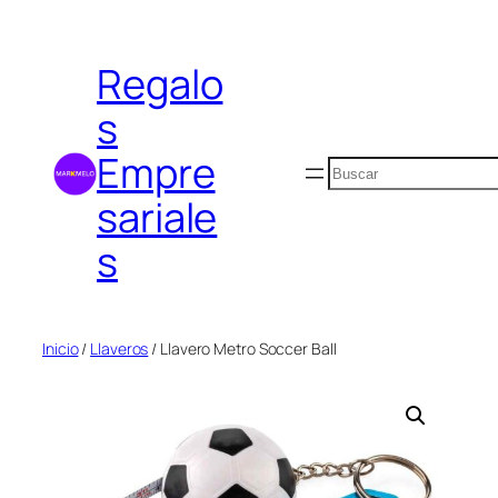
Saltar
al
Regalo
contenido
s
Empre
Buscar
sariale
s
Inicio
/
Llaveros
/ Llavero Metro Soccer Ball