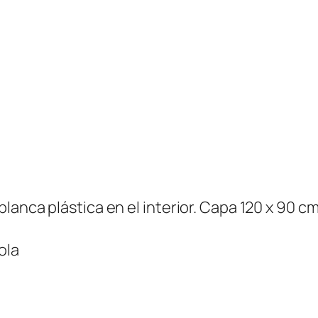
a
n
t
i
d
a
d
anca plástica en el interior. Capa 120 x 90 cm
ola