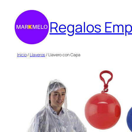
Saltar
al
Regalos Emp
contenido
Inicio
/
Llaveros
/ Llavero con Capa