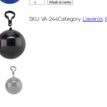
L
Añadir al carrito
l
a
SKU:
VA-244
Category:
Llaveros
, 
v
e
r
o
c
o
n
C
a
p
a
c