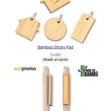
t
i
d
a
d
Bamboo Sticky Pad
$
4.100
Añadir al carrito