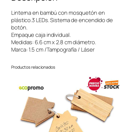
a
r
Linterna en bambú con mosquetón en
a
plástico.3 LEDs. Sistema de encendido de
b
botón.
i
Empaque caja individual.
n
Medidas: 6.6 cm x 2.8 cm diámetro.
e
Marca: 1.5 cm /Tampografía / Láser
r
o
Productos relacionados
B
a
m
b
o
o
c
a
n