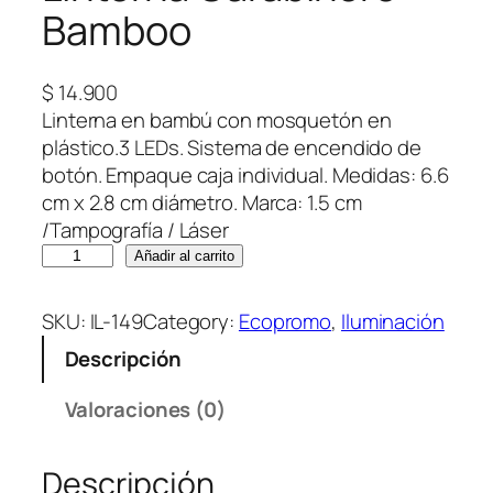
Bamboo
$
14.900
Linterna en bambú con mosquetón en
plástico.3 LEDs. Sistema de encendido de
botón. Empaque caja individual. Medidas: 6.6
cm x 2.8 cm diámetro. Marca: 1.5 cm
/Tampografía / Láser
L
Añadir al carrito
i
n
SKU:
IL-149
Category:
Ecopromo
, 
Iluminación
t
Descripción
e
r
Valoraciones (0)
n
a
Descripción
C