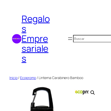
Saltar
al
Regalo
contenido
s
Empre
Buscar
sariale
s
Inicio
/
Ecopromo
/ Linterna Carabinero Bamboo