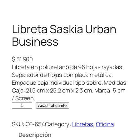
Libreta Saskia Urban
Business
$
31.900
Libreta en poliuretano de 96 hojas rayadas.
Separador de hojas con placa metálica.
Empaque caja individual tipo sobre. Medidas
Caja: 21.5 cm x 25.2 cm x 2.3 cm. Marca: 5 cm
/ Screen.
L
Añadir al carrito
i
b
SKU:
OF-654
Category:
Libretas
, 
Oficina
r
Descripción
e