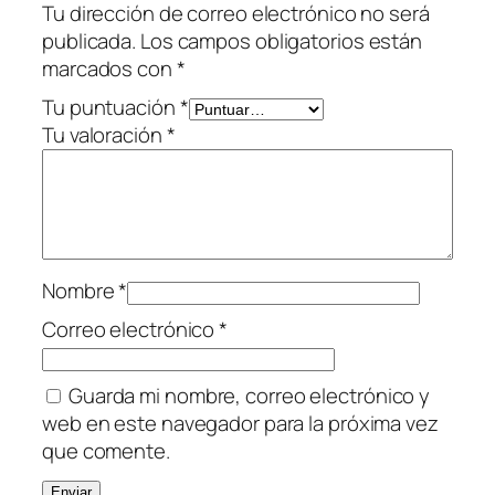
Tu dirección de correo electrónico no será
e
publicada.
Los campos obligatorios están
s
marcados con
*
s
c
Tu puntuación
*
a
Tu valoración
*
n
t
i
d
a
Nombre
*
d
Correo electrónico
*
Guarda mi nombre, correo electrónico y
web en este navegador para la próxima vez
que comente.