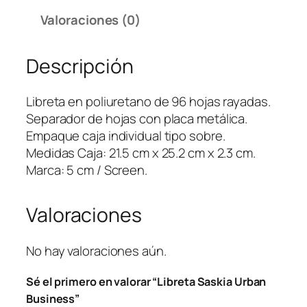
t
Valoraciones (0)
a
S
Descripción
a
s
k
Libreta en poliuretano de 96 hojas rayadas.
i
Separador de hojas con placa metálica.
a
Empaque caja individual tipo sobre.
U
Medidas Caja: 21.5 cm x 25.2 cm x 2.3 cm.
r
Marca: 5 cm / Screen.
b
a
Valoraciones
n
B
u
No hay valoraciones aún.
s
Sé el primero en valorar “Libreta Saskia Urban
i
Business”
n