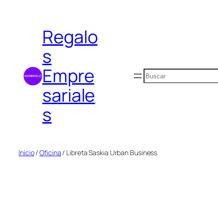
Saltar
al
Regalo
contenido
s
Empre
Buscar
sariale
s
Inicio
/
Oficina
/ Libreta Saskia Urban Business