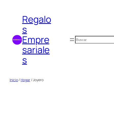
Saltar
al
Regalo
contenido
s
Empre
Buscar
sariale
s
Inicio
/
Hogar
/ Joyero