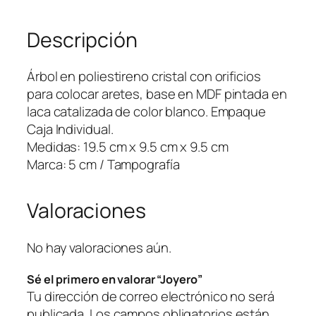
a
Descripción
n
t
i
Árbol en poliestireno cristal con orificios
d
para colocar aretes, base en MDF pintada en
a
laca catalizada de color blanco. Empaque
d
Caja Individual.
Medidas: 19.5 cm x 9.5 cm x 9.5 cm
Marca: 5 cm / Tampografía
Valoraciones
No hay valoraciones aún.
Sé el primero en valorar “Joyero”
Tu dirección de correo electrónico no será
publicada.
Los campos obligatorios están