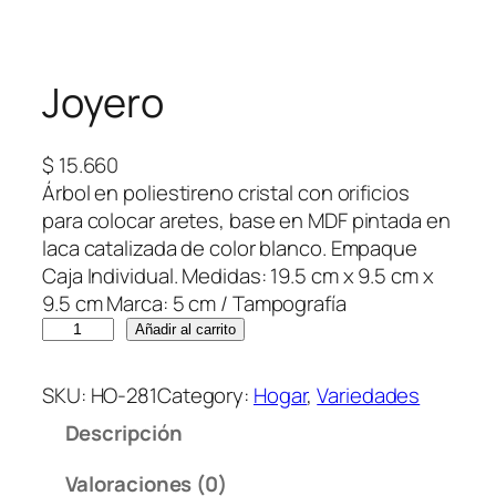
Joyero
$
15.660
Árbol en poliestireno cristal con orificios
para colocar aretes, base en MDF pintada en
laca catalizada de color blanco. Empaque
Caja Individual. Medidas: 19.5 cm x 9.5 cm x
9.5 cm Marca: 5 cm / Tampografía
J
Añadir al carrito
o
y
SKU:
HO-281
Category:
Hogar
, 
Variedades
e
Descripción
r
o
Valoraciones (0)
c