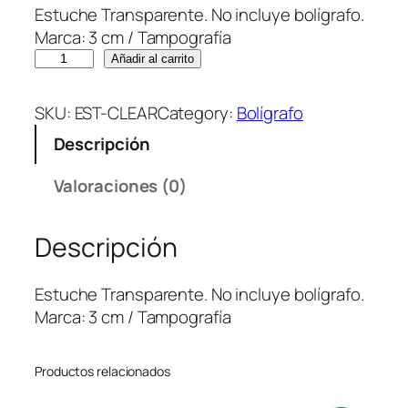
Estuche Transparente. No incluye bolígrafo.
Marca: 3 cm / Tampografía
E
Añadir al carrito
S
T
SKU:
EST-CLEAR
Category:
Bolígrafo
U
Descripción
C
H
Valoraciones (0)
E
C
Descripción
L
E
A
Estuche Transparente. No incluye bolígrafo.
R
Marca: 3 cm / Tampografía
–
(
Productos relacionados
p
r