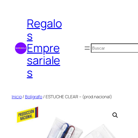
Saltar
al
Regalo
contenido
s
Empre
Buscar
sariale
s
Inicio
/
Bolígrafo
/ ESTUCHE CLEAR – (prod.nacional)