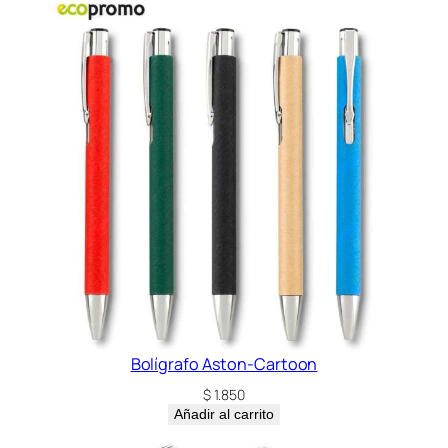
a
d
Bolígrafo Aston-Cartoon
$
1.850
Añadir al carrito