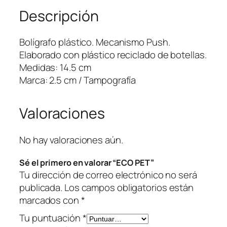
Descripción
n
t
i
Bolígrafo plástico. Mecanismo Push.
d
Elaborado con plástico reciclado de botellas.
a
Medidas: 14.5 cm
d
Marca: 2.5 cm / Tampografía
Valoraciones
No hay valoraciones aún.
Sé el primero en valorar “ECO PET”
Tu dirección de correo electrónico no será
publicada.
Los campos obligatorios están
marcados con
*
Tu puntuación
*