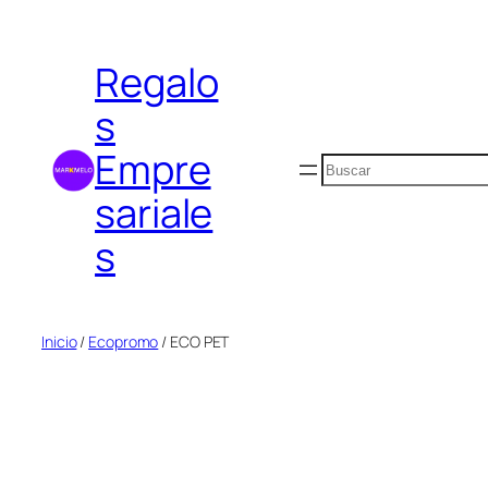
Saltar
al
Regalo
contenido
s
Empre
Buscar
sariale
s
Inicio
/
Ecopromo
/ ECO PET