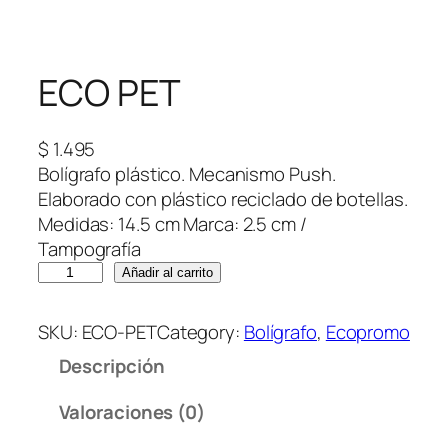
ECO PET
$
1.495
Bolígrafo plástico. Mecanismo Push.
Elaborado con plástico reciclado de botellas.
Medidas: 14.5 cm Marca: 2.5 cm /
Tampografía
E
Añadir al carrito
C
O
SKU:
ECO-PET
Category:
Bolígrafo
, 
Ecopromo
P
Descripción
E
T
Valoraciones (0)
c
a