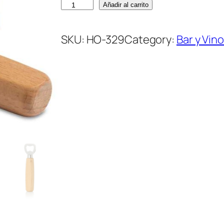
D
Añadir al carrito
e
s
SKU:
HO-329
Category:
Bar y Vino
t
a
p
a
d
o
r
N
a
c
u
l