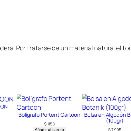
c
a
n
t
i
ra. Por tratarse de un material natural el to
d
a
d
OON
Bolígrafo Portent Cartoon
Bolsa en Algodón B
(100gr)
$
1.150
$
7.995
Añadir al carrito