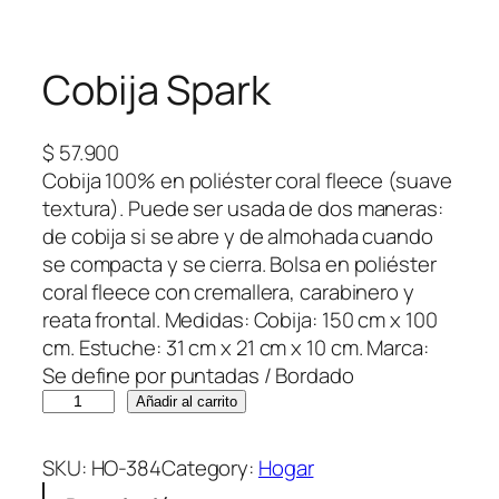
Cobija Spark
$
57.900
Cobija 100% en poliéster coral fleece (suave
textura). Puede ser usada de dos maneras:
de cobija si se abre y de almohada cuando
se compacta y se cierra. Bolsa en poliéster
coral fleece con cremallera, carabinero y
reata frontal. Medidas: Cobija: 150 cm x 100
cm. Estuche: 31 cm x 21 cm x 10 cm. Marca:
Se define por puntadas / Bordado
C
Añadir al carrito
o
b
SKU:
HO-384
Category:
Hogar
i