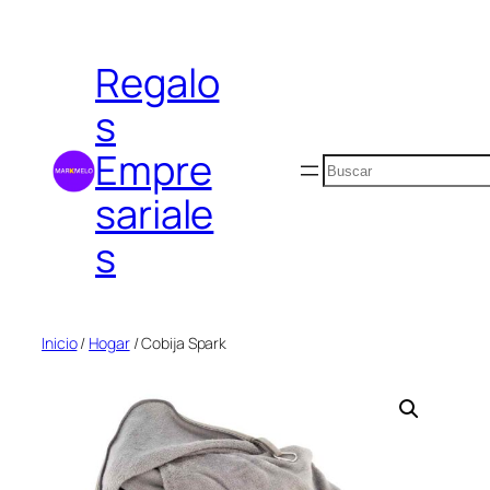
Saltar
al
Regalo
contenido
s
Empre
Buscar
sariale
s
Inicio
/
Hogar
/ Cobija Spark