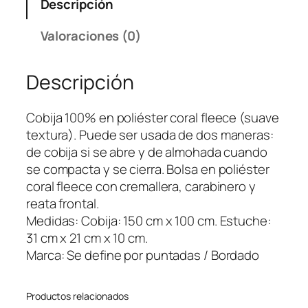
Descripción
j
a
Valoraciones (0)
S
p
Descripción
a
r
k
Cobija 100% en poliéster coral fleece (suave
c
textura). Puede ser usada de dos maneras:
a
de cobija si se abre y de almohada cuando
n
se compacta y se cierra. Bolsa en poliéster
t
coral fleece con cremallera, carabinero y
i
reata frontal.
d
Medidas: Cobija: 150 cm x 100 cm. Estuche:
a
31 cm x 21 cm x 10 cm.
d
Marca: Se define por puntadas / Bordado
Productos relacionados