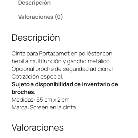
Descripción
a
p
Valoraciones (0)
a
r
Descripción
a
P
o
Cinta para Portacarnet en poliéster con
r
hebilla multifunción y gancho metálico.
t
Opcional broche de seguridad adicional
a
Cotización especial.
c
Sujeto a disponibilidad de inventario de
a
broches.
r
Medidas: 55 cm x 2 cm
n
Marca: Screen en la cinta
e
t
Valoraciones
K
u