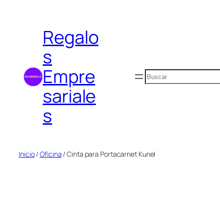
Saltar
al
Regalo
contenido
s
Empre
Buscar
sariale
s
Inicio
/
Oficina
/ Cinta para Portacarnet Kunel