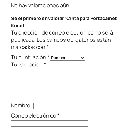
n
No hay valoraciones aún.
e
Sé el primero en valorar “Cinta para Portacarnet
l
Kunel”
c
Tu dirección de correo electrónico no será
a
publicada.
Los campos obligatorios están
n
marcados con
*
t
i
Tu puntuación
*
d
Tu valoración
*
a
d
Nombre
*
Correo electrónico
*