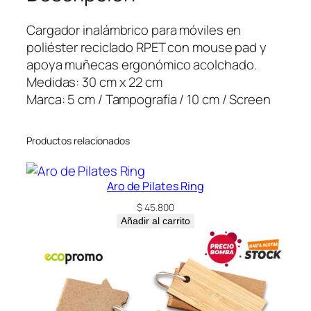
n
a
Cargador inalámbrico para móviles en
l
poliéster reciclado RPET con mouse pad y
á
apoya muñecas ergonómico acolchado.
m
Medidas: 30 cm x 22 cm
b
Marca: 5 cm / Tampografía / 10 cm / Screen
r
i
Productos relacionados
c
o
F
Aro de Pilates Ring
l
$
45.800
e
Añadir al carrito
x
i
P
a
d