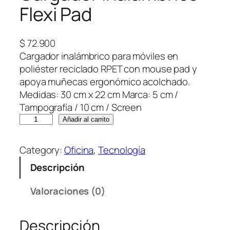
Flexi Pad
$
72.900
Cargador inalámbrico para móviles en
poliéster reciclado RPET con mouse pad y
apoya muñecas ergonómico acolchado.
Medidas: 30 cm x 22 cm Marca: 5 cm /
Tampografía / 10 cm / Screen
C
Añadir al carrito
a
r
Category:
Oficina
, 
Tecnología
g
Descripción
a
d
Valoraciones (0)
o
r
Descripción
I