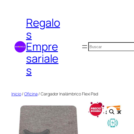
Saltar
al
Regalo
contenido
s
Empre
Buscar
sariale
s
Inicio
/
Oficina
/ Cargador Inalámbrico Flexi Pad