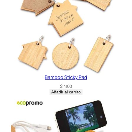
c
a
n
t
i
d
a
d
Bamboo Sticky Pad
$
4.100
Añadir al carrito