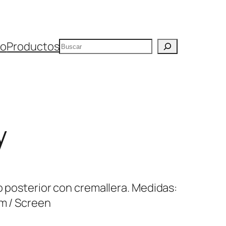
Buscar
io
Productos
y
o posterior con cremallera. Medidas:
cm / Screen