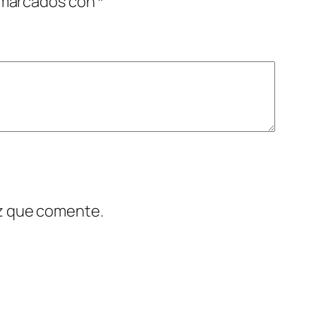
 marcados con
*
ez que comente.