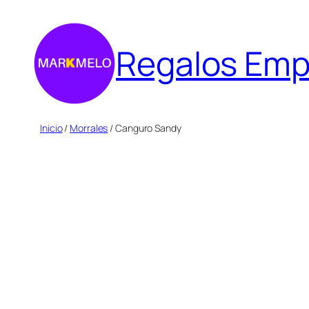
Saltar
al
Regalos Emp
contenido
Inicio
/
Morrales
/ Canguro Sandy