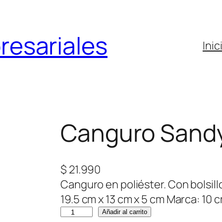
resariales
Inic
Canguro Sand
$
21.990
Canguro en poliéster. Con bolsill
19.5 cm x 13 cm x 5 cm Marca: 10 
C
Añadir al carrito