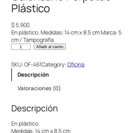
Plástico
$
5.900
En plástico. Medidas: 14 cm x 8.5 cm Marca: 5
cm / Tampografía
C
Añadir al carrito
a
l
SKU:
OF-461
Category:
Oficina
e
Descripción
n
d
Valoraciones (0)
a
r
Descripción
i
o
P
En plástico.
e
Medidas: 14 cm x 8.5 cm