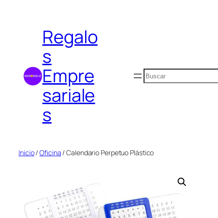
Saltar
al
Regalo
contenido
s
Empre
Buscar
sariale
s
Inicio
/
Oficina
/ Calendario Perpetuo Plástico