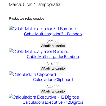
r
Marca: 5 cm / Tampografía
p
e
Productos relacionados
t
u
o
Cable Multicargador 3-1 Bamboo
P
$
22.500
l
Añadir al carrito
á
s
Cable Multicargador Bamboo
t
$
25.900
i
Añadir al carrito
c
o
Calculadora Clipboard
c
$
32.900
a
Añadir al carrito
n
Calculadora Executive – 12 Dígitos
t