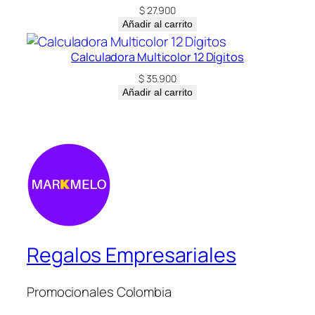
i
$
27.900
d
Añadir al carrito
a
Calculadora Multicolor 12 Dígitos
d
$
35.900
Añadir al carrito
Regalos Empresariales
Promocionales Colombia