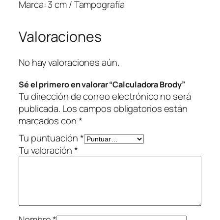
r
Marca: 3 cm / Tampografía
o
d
Valoraciones
y
c
a
No hay valoraciones aún.
n
Sé el primero en valorar “Calculadora Brody”
t
Tu dirección de correo electrónico no será
i
publicada.
Los campos obligatorios están
d
marcados con
*
a
d
Tu puntuación
*
Tu valoración
*
Nombre
*