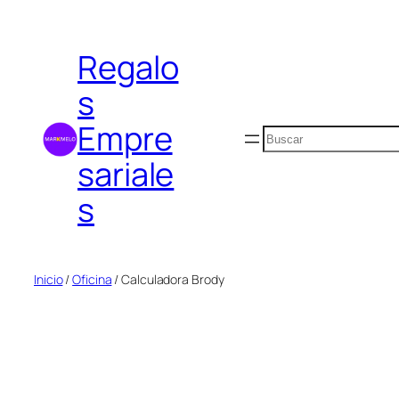
Saltar
al
Regalo
contenido
s
Empre
Buscar
sariale
s
Inicio
/
Oficina
/ Calculadora Brody