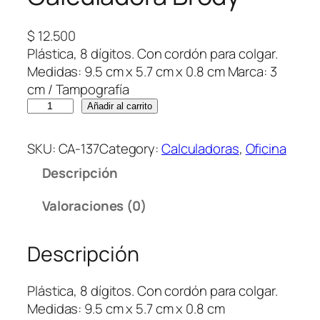
$
12.500
Plástica, 8 dígitos. Con cordón para colgar.
Medidas: 9.5 cm x 5.7 cm x 0.8 cm Marca: 3
cm / Tampografía
C
Añadir al carrito
a
l
SKU:
CA-137
Category:
Calculadoras
, 
Oficina
c
Descripción
u
l
Valoraciones (0)
a
d
Descripción
o
r
a
Plástica, 8 dígitos. Con cordón para colgar.
B
Medidas: 9.5 cm x 5.7 cm x 0.8 cm