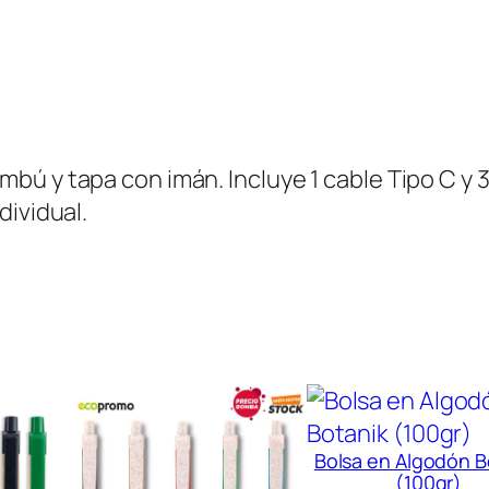
a
d
o
r
L
bú y tapa con imán. Incluye 1 cable Tipo C y 
o
dividual.
r
c
a
n
c
a
n
t
Bolsa en Algodón B
i
(100gr)