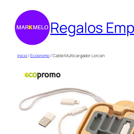
Saltar
al
Regalos Emp
contenido
Inicio
/
Ecopromo
/ Cable Multicargador Lorcan