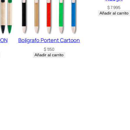
d
$
7.995
a
Añadir al carrito
d
OON
Bolígrafo Portent Cartoon
$
1.150
Añadir al carrito