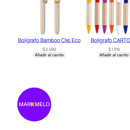
Bolígrafo Bamboo Clip Eco
Bolígrafo CART
$
2.490
$
1.315
Añadir al carrito
Añadir al carrito