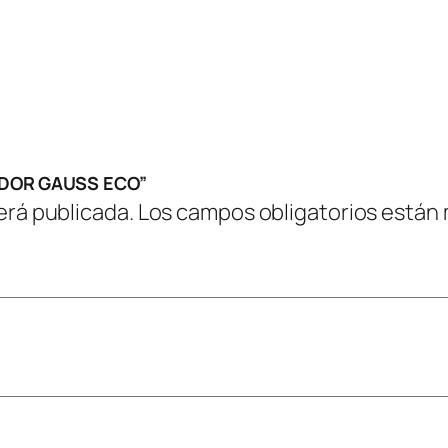
C
O
c
a
n
t
GADOR GAUSS ECO”
i
erá publicada.
Los campos obligatorios están
d
a
d