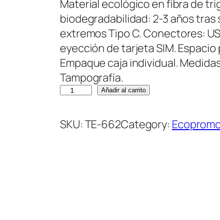
Material ecológico en fibra de t
biodegradabilidad: 2-3 años tras s
extremos Tipo C. Conectores: USB
eyección de tarjeta SIM. Espacio p
Empaque caja individual. Medidas:
Tampografía.
C
Añadir al carrito
A
B
SKU:
TE-662
Category:
Ecoprom
L
E
M
U
L
T