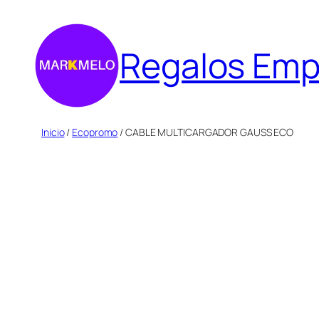
Saltar
al
Regalos Emp
contenido
Inicio
/
Ecopromo
/ CABLE MULTICARGADOR GAUSS ECO