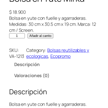
$
18.900
Bolsa en yute con fuelle y agarraderas.
Medidas: 30 cm x 30.5 cm x 19 cm. Marca: 12
cm / Screen.
B
Añadir al carrito
o
l
SKU:
Category:
Bolsas reutilizables y
s
VA-1213
ecologicas
, 
Ecopromo
a
Descripción
e
n
Valoraciones (0)
Y
u
Descripción
t
e
M
Bolsa en yute con fuelle y agarraderas.