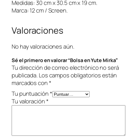
i
Medidas: 30 cm x 30.5 cm x 19 cm.
r
Marca: 12 cm / Screen.
k
a
Valoraciones
c
a
n
No hay valoraciones aún.
t
Sé el primero en valorar “Bolsa en Yute Mirka”
i
Tu dirección de correo electrónico no será
d
publicada.
Los campos obligatorios están
a
marcados con
*
d
Tu puntuación
*
Tu valoración
*