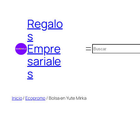
Saltar
al
Regalo
contenido
s
Empre
Buscar
sariale
s
Inicio
/
Ecopromo
/ Bolsa en Yute Mirka