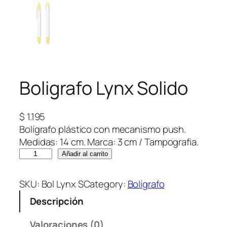
Boligrafo Lynx Solido
$
1.195
Bolígrafo plástico con mecanismo push.
Medidas: 14 cm. Marca: 3 cm / Tampografia.
B
Añadir al carrito
o
l
SKU:
Bol Lynx S
Category:
Bolígrafo
i
Descripción
g
r
Valoraciones (0)