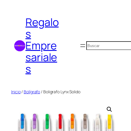
Saltar
al
Regalo
contenido
s
Empre
Buscar
sariale
s
Inicio
/
Bolígrafo
/ Boligrafo Lynx Solido