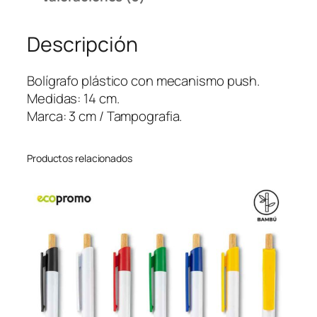
a
f
Descripción
o
L
y
Bolígrafo plástico con mecanismo push.
n
Medidas: 14 cm.
x
Marca: 3 cm / Tampografia.
S
o
Productos relacionados
l
i
d
o
c
a
n
t
i